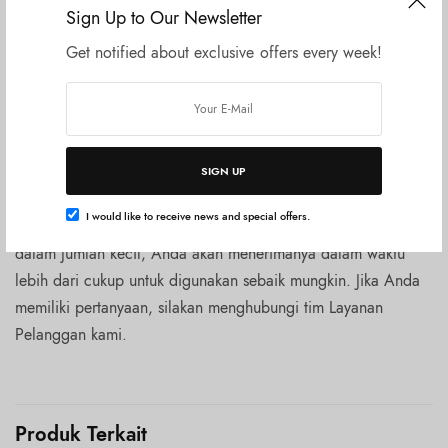
Sign Up to Our Newsletter
wajah cantik ini untuk membersihkan kulit. Duduk dan rileks.
Tarik napas neroli dan biarkan akar valerian dan lemon
Get notified about exclusive offers every week!
verbena bekerja. Setelah Anda merasa rileks dan siap tidur,
bilas dengan air hangat.
Karena banyaknya bahan-bahan super segar, pembersih ini
paling baik digunakan dalam waktu 4 bulan sejak tanggal
SIGN UP
pembuatannya. Anda dapat menemukan tanggal ini pada
I would like to receive news and special offers.
stiker wajah di sisi pot. Karena kami membuat produk ini
dalam jumlah kecil, Anda akan menerimanya dalam waktu
lebih dari cukup untuk digunakan sebaik mungkin. Jika Anda
memiliki pertanyaan, silakan menghubungi tim Layanan
Pelanggan kami.
Produk Terkait