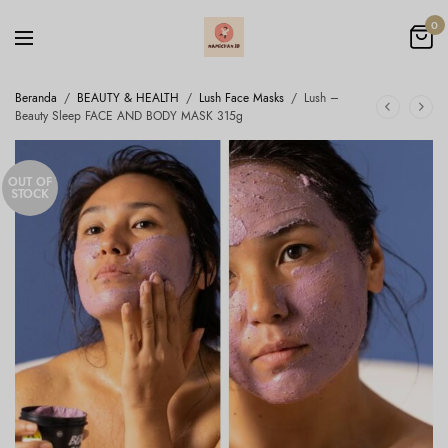
0
Beranda
/
BEAUTY & HEALTH
/
Lush Face Masks
/
Lush –
Beauty Sleep FACE AND BODY MASK 315g
OUT OF
STOCK