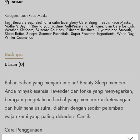
SHARE
Kategori:
Lush Face Masks
Tag:
Beauty Sleep
,
Best for a calm face
,
Body Care
,
Bring it Back
,
Face Masks
,
Mother's Day JP
,
Rewild your routine
,
Self-Preserving Skincare
,
Skin Care for Cold
Weather
,
Skincare
,
Skincare Routines
,
Skincare Routines - Hydrate and Smooth
,
Sleep Better
,
Sleepy
,
Summer Essentials
,
Super Powered Ingredients
,
White Day
,
Winter Cosmetics
Deskripsi
Ulasan (0)
Bahan-bahan yang menjadi impian! Beauty Sleep memberi
Anda minyak esensial lavender dan tonka yang menyegarkan,
beragam pengetahuan herbal yang memberikan ketenangan
dan kulit sehalus sutra, diakhiri dengan sedikit pelembab
wajah kami yang paling dekaden: Cantik.
Cara Penggunaan:
Mandi air hangat, putar musik santai dan oleskan masker