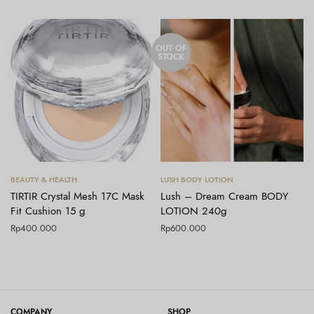
OUT OF
STOCK
Tambah ke keranjang
Baca selengkapnya
BEAUTY & HEALTH
LUSH BODY LOTION
TIRTIR Crystal Mesh 17C Mask
Lush – Dream Cream BODY
Fit Cushion 15 g
LOTION 240g
Rp
400.000
Rp
600.000
COMPANY
SHOP