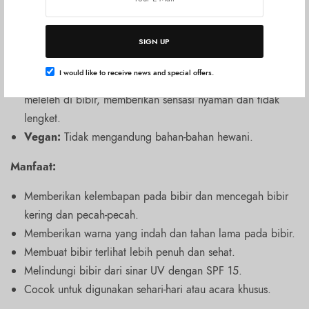
Tahan Lama:
Formula yang tahan lama memastikan warna
lipstik tetap menempel di bibir sepanjang hari.
SIGN UP
Pigmen Tinggi:
Memberikan warna yang intens dan
pigmented dengan sekali olesan.
I would like to receive news and special offers.
Nyaman Digunakan:
Tekstur yang lembut dan mudah
meleleh di bibir, memberikan sensasi nyaman dan tidak
lengket.
Vegan:
Tidak mengandung bahan-bahan hewani.
Manfaat:
Memberikan kelembapan pada bibir dan mencegah bibir
kering dan pecah-pecah.
Memberikan warna yang indah dan tahan lama pada bibir.
Membuat bibir terlihat lebih penuh dan sehat.
Melindungi bibir dari sinar UV dengan SPF 15.
Cocok untuk digunakan sehari-hari atau acara khusus.