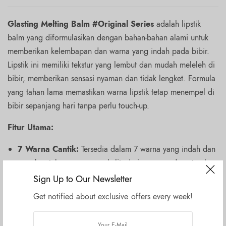
Glasting Melting Balm #Original Series
adalah lipstik
balm yang diformulasikan dengan bahan-bahan alami untuk
memberikan kelembapan dan warna yang indah pada bibir.
Lipstik ini memiliki tekstur yang lembut dan mudah meleleh di
bibir, memberikan sensasi nyaman dan tidak lengket. Formula
yang tahan lama memastikan warna lipstik tetap menempel di
bibir sepanjang hari tanpa perlu touch-up.
Fitur Utama:
7 Warna Cantik:
Tersedia dalam 7 warna yang indah dan
cocok untuk semua warna kulit, dari warna nude natural
hingga warna bold yang mencolok.
Sign Up to Our Newsletter
Pelembab Intensif:
Mengandung bahan-bahan alami
Get notified about exclusive offers every week!
seperti shea butter dan jojoba oil yang membantu
melembabkan dan menghidrasi bibir.