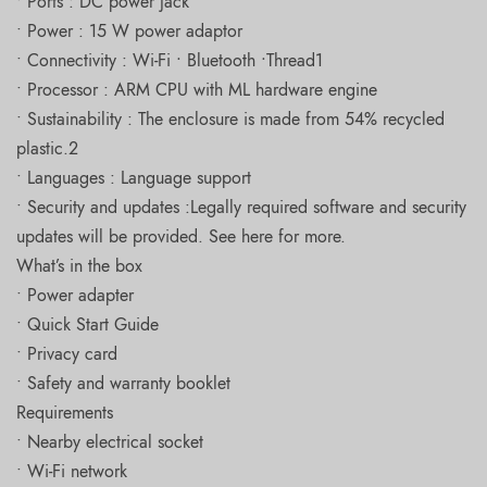
• Ports : DC power jack
• Power : 15 W power adaptor
• Connectivity : Wi-Fi ∙ Bluetooth ∙Thread1
• Processor : ARM CPU with ML hardware engine
• Sustainability : The enclosure is made from 54% recycled
plastic.2
• Languages : Language support
• Security and updates :Legally required software and security
updates will be provided. See here for more.
What’s in the box
• Power adapter
• Quick Start Guide
• Privacy card
• Safety and warranty booklet
Requirements
• Nearby electrical socket
• Wi-Fi network