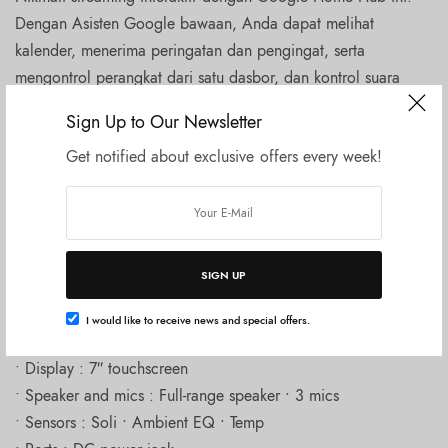
Dengan Asisten Google bawaan, Anda dapat melihat
kalender, menerima peringatan dan pengingat, serta
mengontrol perangkat dari satu dasbor, dan kontrol suara
memungkinkan Anda mengakses fitur cerdas lainnya. Google
Sign Up to Our Newsletter
Home Hub ini memungkinkan Anda mendengarkan musik dari
Get notified about exclusive offers every week!
Spotify dan Pandora serta melihat konten YouTube.
Region Jepang
“Ready Semua Warna”
SIGN UP
Spesifikasi :
• Dimensions & Weight : 120.4 mm in H 177.4 mm in W
I would like to receive news and special offers.
• Colours : Chalk
• Display : 7″ touchscreen
• Speaker and mics : Full-range speaker ∙ 3 mics
• Sensors : Soli ∙ Ambient EQ ∙ Temp