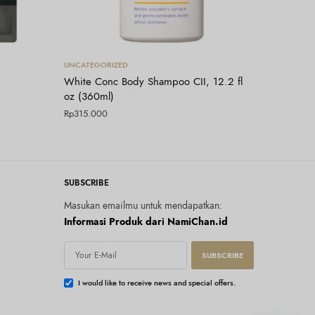
Tambah ke keranjang
UNCATEGORIZED
White Conc Body Shampoo CII, 12.2 fl
oz (360ml)
Rp
315.000
SUBSCRIBE
Masukan emailmu untuk mendapatkan:
Informasi Produk dari NamiChan.id
SUBSCRIBE
I would like to receive news and special offers.