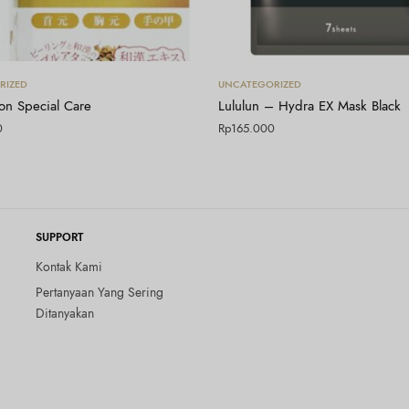
Tambah ke keranjang
Tambah ke keranjang
RIZED
UNCATEGORIZED
on Special Care
Lululun – Hydra EX Mask Black
0
Rp
165.000
SUPPORT
Kontak Kami
Pertanyaan Yang Sering
Ditanyakan