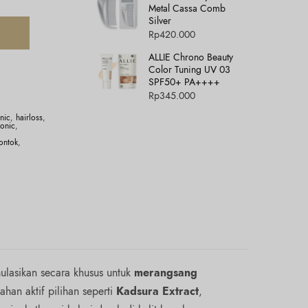
Metal Cassa Comb
Silver
Rp
420.000
ALLIE Chrono Beauty
Color Tuning UV 03
SPF50+ PA++++
Rp
345.000
nic
,
hairloss
,
onic
,
ontok
,
ulasikan secara khusus untuk
merangsang
han aktif pilihan seperti
Kadsura Extract
,