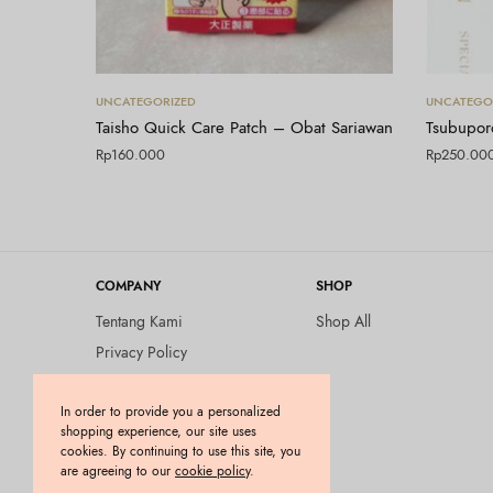
Tambah ke keranjang
UNCATEGORIZED
UNCATEGO
Taisho Quick Care Patch – Obat Sariawan
Tsubupor
Rp
160.000
Rp
250.00
COMPANY
SHOP
Tentang Kami
Shop All
Privacy Policy
Terms and Conditions
In order to provide you a personalized
Kebijakan Pengembalian
shopping experience, our site uses
Barang (Return Policy)
cookies. By continuing to use this site, you
Blog
are agreeing to our
cookie policy
.