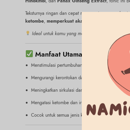
Hinokitiol
, dan
Panax Ginseng Extract
, tonic ini 
Teksturnya ringan dan cepat meresap tanpa membuat 
ketombe
,
memperkuat akar rambut
, dan
meningk
Ideal untuk kamu yang mengalami kerontokan ram
Manfaat Utama:
Menstimulasi pertumbuhan rambut baru
Mengurangi kerontokan dan memperkuat akar
Meningkatkan sirkulasi darah pada kulit kepala
Mengatasi ketombe dan iritasi ringan
Cocok untuk semua jenis kulit kepala, termasuk sens