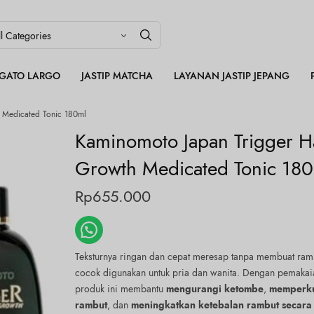
LEGATO LARGO
JASTIP MATCHA
LAYANAN JASTIP JEPANG
 Medicated Tonic 180ml
Kaminomoto Japan Trigger H
Growth Medicated Tonic 18
Rp
655.000
Teksturnya ringan dan cepat meresap tanpa membuat ramb
cocok digunakan untuk pria dan wanita. Dengan pemakaia
produk ini membantu
mengurangi ketombe
,
memperku
rambut
, dan
meningkatkan ketebalan rambut secara