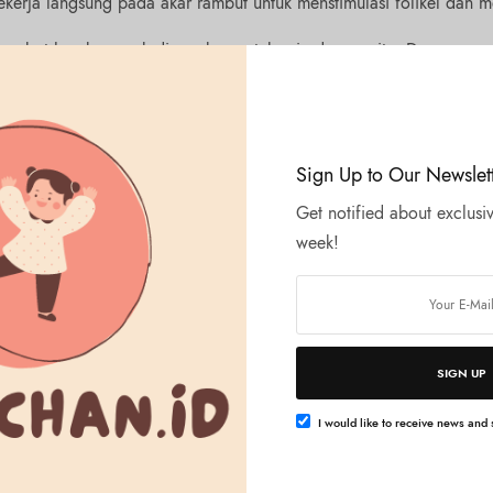
bekerja langsung pada akar rambut untuk menstimulasi folikel dan me
rambut lepek, cocok digunakan untuk pria dan wanita. Dengan pe
atkan ketebalan rambut secara alami
.
but, rambut tipis, atau sedang dalam proses pemulihan pertumbu
Sign Up to Our Newslet
Get notified about exclusiv
week!
SIGN UP
I would like to receive news and s
itif