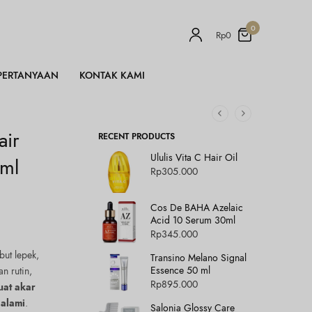
0
Rp
0
PERTANYAAN
KONTAK KAMI
air
RECENT PRODUCTS
Ululis Vita C Hair Oil
0ml
Rp
305.000
Cos De BAHA Azelaic
Acid 10 Serum 30ml
Rp
345.000
ut lepek,
Transino Melano Signal
Essence 50 ml
n rutin,
Rp
895.000
at akar
 alami
.
Salonia Glossy Care