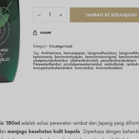
TAMBAH KE KERANJANG
SHARE
Kategori:
Uncategorized
Tag:
AntiHairLoss
,
haircarejapan
,
hairgrowthsolution
,
hairgrowthto
kaminomoto
,
kaminomotojapan
,
kaminomotooriginal
,
kaminomotot
obatpenumbuhrambut
,
obatrambutrontok
,
penumbuhrambutalami
,
PerawatanRambut
,
produkperawatanrambut
,
rambutbotak
,
rambutr
tonicpertumbuhanrambut
,
tonicrambut
,
tonicrambutalami
ic 180ml
adalah solusi perawatan rambut dari Jepang yang diform
 dan
menjaga kesehatan kulit kepala
. Diperkaya dengan bahan-ba