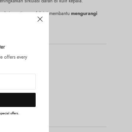
ningkatkan sirkulasi darah di kulit kepala.
makaian rutin, produk ini membantu
mengurangi
han rambut.
ter
e offers every
pecial offers.